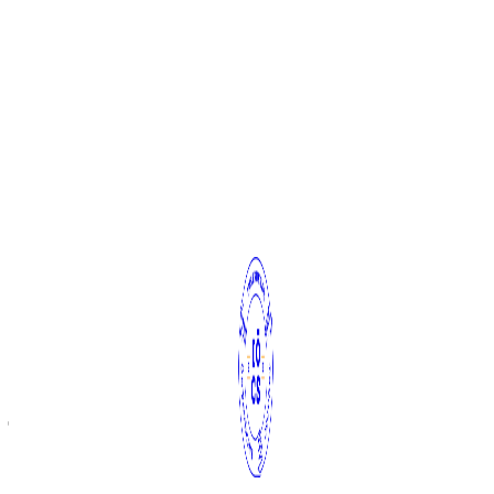
Főoldal
Hírek
Rendezvényeink
Galéria
Kapcsolat
Egyebek
Rólunk
Gebinek
Az IÖCS történelme
Vezetőség & Tisztségviselők
Partnereink & Rólunk írták
Dokumentumtár
Gyakran Ismételt Kérdések
Tag Archives:
használt
jegyzetek
Ezerrel dübörög