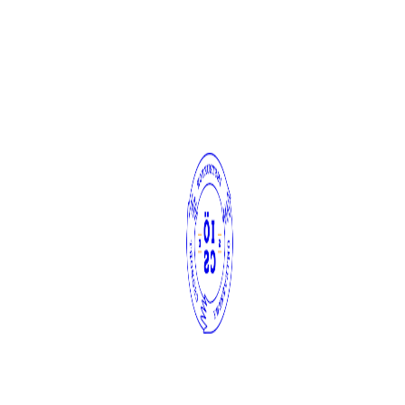
Hírek
Rendezvényeink
Galéria
Kapcsolat
Egyebek
Rólunk
Gebinek
Az IÖCS történelme
Vezetőség & Tisztségviselők
Partnereink & Rólunk írták
Dokumentumtár
Gyakran Ismételt Kérdések
Tag Archives:
pakolás
Kicsit az irodapakolásról, hogy hogyan is éltük meg
Iroda
By
nyunyu
2009. november 25. szerda
1 Comment
Ha már volt részed raktárpakolásban vagy már segítettél otthon
„kinagytakarítani” a lakást, akkor tudod, hogy bizony rendet rakni
„örömmókakacagás”.