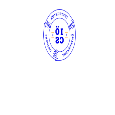
Tisztújító közgyűlés 2025/2026
Tisztújító
,
Velünk Történik
By
iocs.hu
2025. november 25. kedd