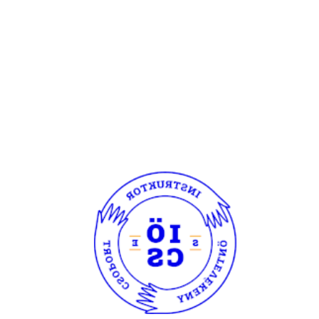
Főoldal
Hírek
Rendezvényeink
Galéria
Kapcsolat
Egyebek
Rólunk
Gebinek
Az IÖCS történelme
Vezetőség & Tisztségviselők
Partnereink & Rólunk írták
Dokumentumtár
Gyakran Ismételt Kérdések
Author Archives:
Fruzsi és Orsi
Szuperbörze Mentőakció
Jegyzetbörze
,
Velünk Történik
By
Fruzsi és Orsi
2014. szeptember 7.
vasárnap