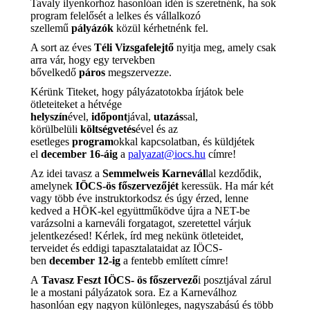
Tavaly ilyenkorhoz hasonlóan idén is szeretnénk, ha sok
program felelősét a lelkes és vállalkozó
szellemű
pályázók
közül kérhetnénk fel.
A sort az éves
Téli Vizsgafelejtő
nyitja meg, amely csak
arra vár, hogy egy tervekben
bővelkedő
páros
megszervezze.
Kérünk Titeket, hogy pályázatotokba írjátok bele
ötleteiteket a hétvége
helyszín
ével,
időpont
jával,
utazás
sal,
körülbelüli
költségvetés
ével és az
esetleges
program
okkal kapcsolatban, és küldjétek
el
december 16-áig
a
palyazat@iocs.hu
címre!
Az idei tavasz a
Semmelweis Karnevál
lal kezdődik,
amelynek
IÖCS-ös főszervezőjét
keressük. Ha már két
vagy több éve instruktorkodsz és úgy érzed, lenne
kedved a HÖK-kel együttműködve újra a NET-be
varázsolni a karneváli forgatagot, szeretettel várjuk
jelentkezésed! Kérlek, írd meg nekünk ötleteidet,
terveidet és eddigi tapasztalataidat az IÖCS-
ben
december 12-ig
a fentebb említett címre!
A
Tavasz
Feszt IÖCS- ös főszervező
i posztjával zárul
le a mostani pályázatok sora. Ez a Karneválhoz
hasonlóan egy nagyon különleges, nagyszabású és több