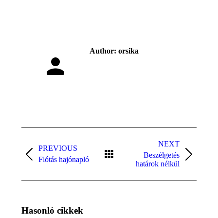
Author:
orsika
Post
NEXT
navigation
PREVIOUS
Beszélgetés
Previous
Next
Flótás hajónapló
határok nélkül
post:
post:
Hasonló cikkek