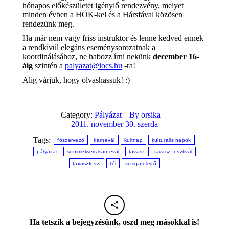
hónapos előkészületet igénylő rendezvény, melyet
minden évben a HÖK-kel és a Hársfával közösen
rendezünk meg.
Ha már nem vagy friss instruktor és lenne kedved ennek
a rendkívül elegáns eseménysorozatnak a
koordinálásához, ne habozz írni nekünk
december 16-
áig
szintén a
palyazat@iocs.hu
-ra!
Alig várjuk, hogy olvashassuk! :)
Category:
Pályázat
By
orsika
2011. november 30. szerda
Tags:
főszervező
karnevál
kultnap
kulturális napok
pályázat
semmelweis karnevál
tavasz
tavasz fesztivál
tavaszfeszt
tél
vizsgafelejtő
Ha tetszik a bejegyzésünk, oszd meg másokkal is!