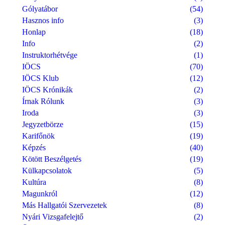
Gólyatábor
(54)
Hasznos info
(3)
Honlap
(18)
Info
(2)
Instruktorhétvége
(1)
IÖCS
(70)
IÖCS Klub
(12)
IÖCS Krónikák
(2)
Írnak Rólunk
(3)
Iroda
(3)
Jegyzetbörze
(15)
Karifőnök
(19)
Képzés
(40)
Kötött Beszélgetés
(19)
Külkapcsolatok
(5)
Kultúra
(8)
Magunkról
(12)
Más Hallgatói Szervezetek
(8)
Nyári Vizsgafelejtő
(2)