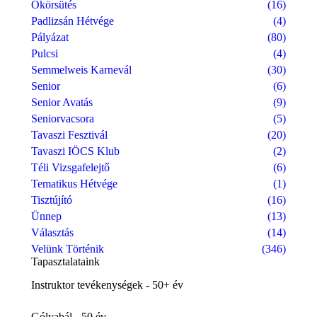
Ökörsütés
(16)
Padlizsán Hétvége
(4)
Pályázat
(80)
Pulcsi
(4)
Semmelweis Karnevál
(30)
Senior
(6)
Senior Avatás
(9)
Seniorvacsora
(5)
Tavaszi Fesztivál
(20)
Tavaszi IÖCS Klub
(2)
Téli Vizsgafelejtő
(6)
Tematikus Hétvége
(1)
Tisztújító
(16)
Ünnep
(13)
Választás
(14)
Velünk Történik
(346)
Tapasztalataink
Instruktor tevékenységek - 50+ év
Gólyabál - 50 év