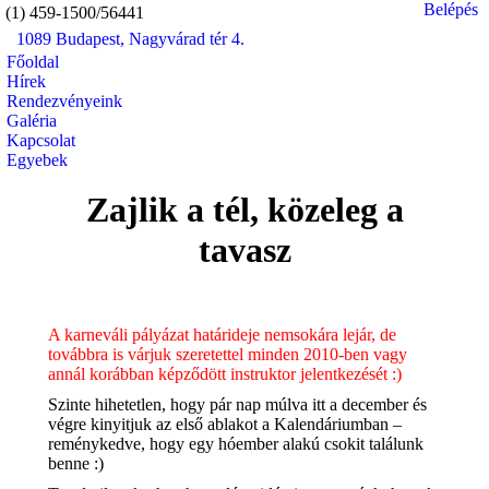
Belépés
(1) 459-1500/56441
1089 Budapest, Nagyvárad tér 4.
Mail
Faceb
In
Főoldal
page
page
pa
Hírek
opens
opens
op
Rendezvényeink
in
in
in
Galéria
Kapcsolat
new
new
n
Egyebek
window
windo
w
Search:
Zajlik a tél, közeleg a
tavasz
A karneváli pályázat határideje nemsokára lejár, de
továbbra is várjuk szeretettel minden 2010-ben vagy
annál korábban képződött instruktor jelentkezését :)
Szinte hihetetlen, hogy pár nap múlva itt a december és
végre kinyitjuk az első ablakot a Kalendáriumban –
reménykedve, hogy egy hóember alakú csokit találunk
benne :)