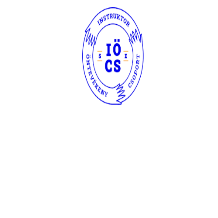
tem hallgatóinak lapjában, a Szinapszisban. régebbi megjelenéseinket
 honlapon is megtalálhatna bárki. ha van valami régi kincs a birtokod