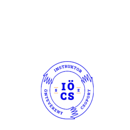
Főoldal
Hírek
Rendezvényeink
Galéria
Kapcsolat
Egyebek
Rólunk
Gebinek
Az IÖCS történelme
Vezetőség & Tisztségviselők
Partnereink & Rólunk írták
Dokumentumtár
Gyakran Ismételt Kérdések
Tag Archives:
ősz 2011
Őszi lehetőségek – hajóstul, börzéstül
Pályázat
By
Szabi
2011. augusztus 5. péntek
Bár mostanság minden a Gólyatábor körül forog, mindenki barnul a
vízparton, és már senki sem tudja, hogy mit jelent a szorgalmi