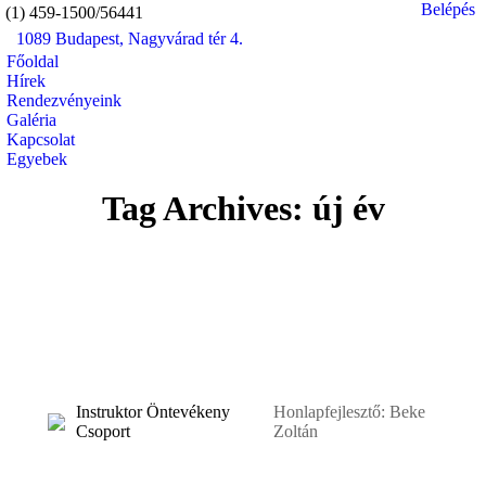
Belépés
(1) 459-1500/56441
1089 Budapest, Nagyvárad tér 4.
Mail
Facebo
In
Főoldal
page
page
pa
Hírek
opens
opens
op
Rendezvényeink
in
in
in
Galéria
Kapcsolat
new
new
n
Egyebek
window
windo
w
Search:
Tag Archives:
új év
Instruktor Öntevékeny
Honlapfejlesztő: Beke
Csoport
Zoltán