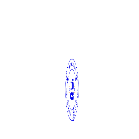
 polcon. Színes pólók végeláthatatlan sora a szekrény mélyén. Formátl