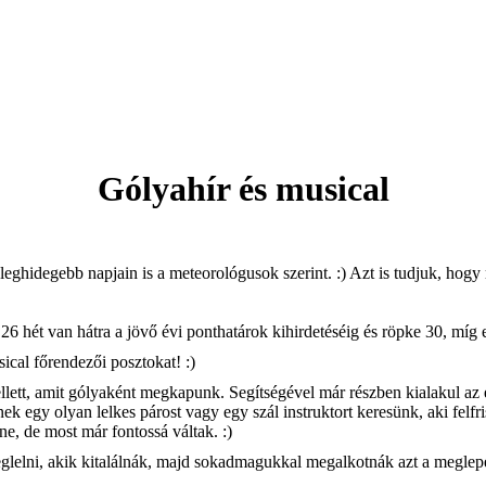
Gólyahír és musical
leghidegebb napjain is a meteorológusok szerint. :) Azt is tudjuk, hogy
6 hét van hátra a jövő évi ponthatárok kihirdetéséig és röpke 30, mí
ical főrendezői posztokat! :)
 mellett, amit gólyaként megkapunk. Segítségével már részben kialakul 
ek egy olyan lelkes párost vagy egy szál instruktort keresünk, aki felfr
ne, de most már fontossá váltak. :)
glelni, akik kitalálnák, majd sokadmagukkal megalkotnák azt a megle