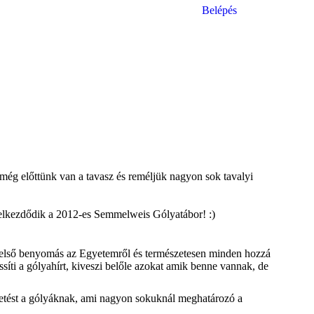
Belépés
Mail
Faceb
In
page
page
pa
opens
opens
op
in
in
in
new
new
n
window
windo
w
 még előttünk van a tavasz és reméljük nagyon sok tavalyi
g elkezdődik a 2012-es Semmelweis Gólyatábor! :)
az első benyomás az Egyetemről és természetesen minden hozzá
issíti a gólyahírt, kiveszi belőle azokat amik benne vannak, de
petést a gólyáknak, ami nagyon sokuknál meghatározó a