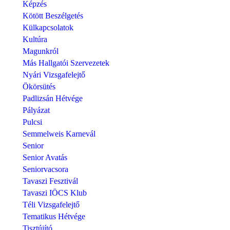
Képzés
Kötött Beszélgetés
Külkapcsolatok
Kultúra
Magunkról
Más Hallgatói Szervezetek
Nyári Vizsgafelejtő
Ökörsütés
Padlizsán Hétvége
Pályázat
Pulcsi
Semmelweis Karnevál
Senior
Senior Avatás
Seniorvacsora
Tavaszi Fesztivál
Tavaszi IÖCS Klub
Téli Vizsgafelejtő
Tematikus Hétvége
Tisztújító