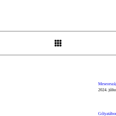
Next
post:
Meseorszá
2024. júliu
Gólyatábo