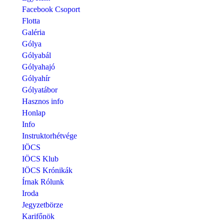
Facebook Csoport
Flotta
Galéria
Gólya
Gólyabál
Gólyahajó
Gólyahír
Gólyatábor
Hasznos info
Honlap
Info
Instruktorhétvége
IÖCS
IÖCS Klub
IÖCS Krónikák
Írnak Rólunk
Iroda
Jegyzetbörze
Karifőnök