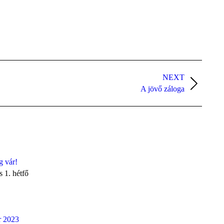
NEXT
A jövő záloga
g vár!
s 1. hétfő
r 2023