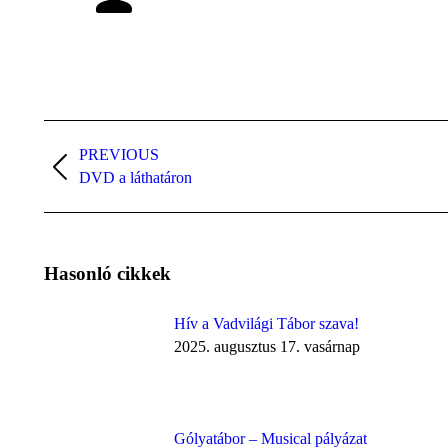
Post
PREVIOUS
navigation
Previous
DVD a láthatáron
post:
Hasonló cikkek
Hív a Vadvilági Tábor szava!
2025. augusztus 17. vasárnap
Gólyatábor – Musical pályázat