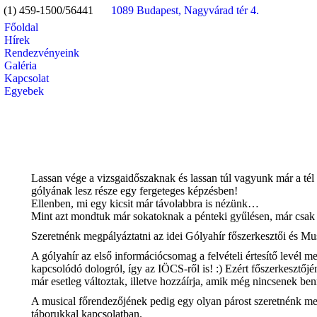
(1) 459-1500/56441
1089 Budapest, Nagyvárad tér 4.
Főoldal
Hírek
Rendezvényeink
Galéria
Kapcsolat
Egyebek
Search:
Lassan vége a vizsgaidőszaknak és lassan túl vagyunk már a tél 
gólyának lesz része egy fergeteges képzésben!
Ellenben, mi egy kicsit már távolabbra is nézünk…
Mint azt mondtuk már sokatoknak a pénteki gyűlésen, már csak 2
Szeretnénk megpályáztatni az idei Gólyahír főszerkesztői és Mus
A gólyahír az első információcsomag a felvételi értesítő levél
kapcsolódó dologról, így az IÖCS-ről is! :) Ezért főszerkesztőjén
már esetleg változtak, illetve hozzáírja, amik még nincsenek ben
A musical főrendezőjének pedig egy olyan párost szeretnénk me
táborukkal kapcsolatban.