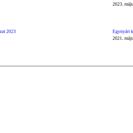
2023. máju
zat 2023
Egynyári 
2021. máju