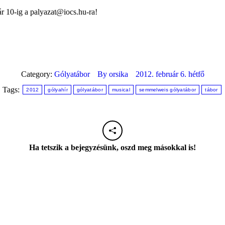
ár 10-ig a palyazat@iocs.hu-ra!
Category:
Gólyatábor
By
orsika
2012. február 6. hétfő
Tags:
2012
gólyahír
gólyatábor
musical
semmelweis gólyatábor
tábor
Ha tetszik a bejegyzésünk, oszd meg másokkal is!