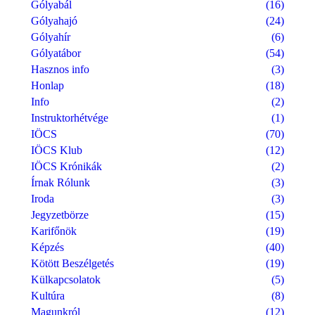
Gólyabál
(16)
Gólyahajó
(24)
Gólyahír
(6)
Gólyatábor
(54)
Hasznos info
(3)
Honlap
(18)
Info
(2)
Instruktorhétvége
(1)
IÖCS
(70)
IÖCS Klub
(12)
IÖCS Krónikák
(2)
Írnak Rólunk
(3)
Iroda
(3)
Jegyzetbörze
(15)
Karifőnök
(19)
Képzés
(40)
Kötött Beszélgetés
(19)
Külkapcsolatok
(5)
Kultúra
(8)
Magunkról
(12)