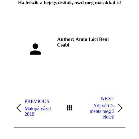
Ha tetszik a bejegyzésünk, oszd meg másokkal is!
Author:
Anna Lóci Beni
Csabi
Post
NEXT
navigation
PREVIOUS
Adj vért és
Makipályázat
Previous
Next
ments meg 3
2019
post:
post:
életet!