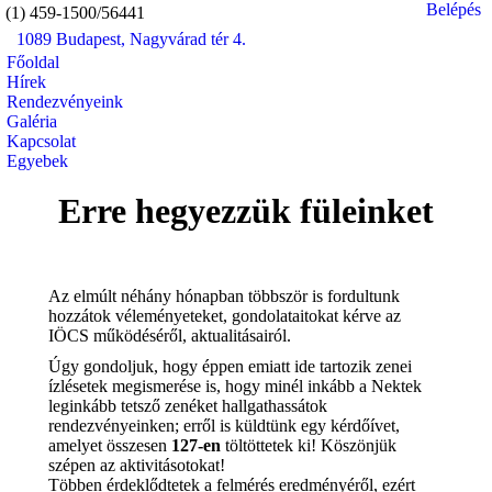
Belépés
(1) 459-1500/56441
1089 Budapest, Nagyvárad tér 4.
Mail
Faceb
In
Főoldal
page
page
pa
Hírek
opens
opens
op
Rendezvényeink
in
in
in
Galéria
Kapcsolat
new
new
n
Egyebek
window
windo
w
Search:
Erre hegyezzük füleinket
Az elmúlt néhány hónapban többször is fordultunk
hozzátok véleményeteket, gondolataitokat kérve az
IÖCS működéséről, aktualitásairól.
Úgy gondoljuk, hogy éppen emiatt ide tartozik zenei
ízlésetek megismerése is, hogy minél inkább a Nektek
leginkább tetsző zenéket hallgathassátok
rendezvényeinken; erről is küldtünk egy kérdőívet,
amelyet összesen
127-en
töltöttetek ki! Köszönjük
szépen az aktivitásotokat!
Többen érdeklődtetek a felmérés eredményéről, ezért