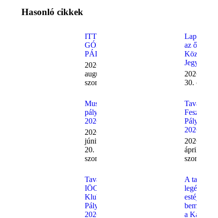
Hasonló cikkek
ITT A
Lapozz be
GÓLYAHAJÓ
az őszbe!
PÁLYÁZAT!
Közeleg a
Jegyzetbör
2026.
augusztus 1.
2026. júliu
szombat
30. csütör
Musical
Tavaszi
pályázat
Fesztivál
2026
Pályázat
2026
2026.
június
2026.
20.
április 4.
szombat
szombat
Tavaszi
A tavasz
IÖCS
legédeseb
Klub
estéje,
Pályázat
bemutatko
2026
a Karnevál