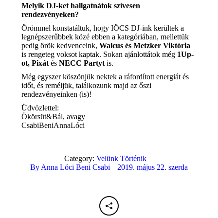
Melyik DJ-ket hallgatnátok szívesen
rendezvényeken?
Örömmel konstatáltuk, hogy IÖCS DJ-ink kerültek a
legnépszerűbbek közé ebben a kategóriában, mellettük
pedig örök kedvenceink,
Walcus és Metzker Viktória
is rengeteg voksot kaptak. Sokan ajánlottátok még
1Up-
ot, Pixát
és
NECC Partyt
is.
Még egyszer köszönjük nektek a ráfordított energiát és
időt, és reméljük, találkozunk majd az őszi
rendezvényeinken (is)!
Üdvözlettel:
Ökörsüt&Bál, avagy
CsabiBeniAnnaLóci
Category:
Velünk Történik
By
Anna Lóci Beni Csabi
2019. május 22. szerda