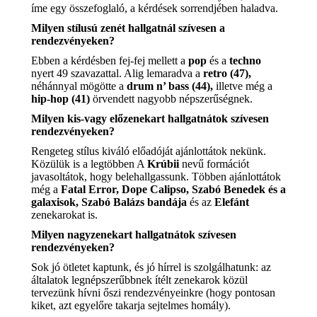
íme egy összefoglaló, a kérdések sorrendjében haladva.
Milyen stílusú zenét hallgatnál szívesen a
rendezvényeken?
Ebben a kérdésben fej-fej mellett a
pop
és a
techno
nyert 49 szavazattal. Alig lemaradva a
retro (47),
néhánnyal mögötte a
drum n’ bass (44),
illetve még a
hip-hop (41)
örvendett nagyobb népszerűségnek.
Milyen kis-vagy előzenekart hallgatnátok szívesen
rendezvényeken?
Rengeteg stílus kiváló előadóját ajánlottátok nekünk.
Közülük is a legtöbben A
Krúbii
nevű formációt
javasoltátok, hogy belehallgassunk. Többen ajánlottátok
még a
Fatal Error, Dope Calipso, Szabó Benedek és a
galaxisok, Szabó Balázs bandája
és az
Elefánt
zenekarokat is.
Milyen nagyzenekart hallgatnátok szívesen
rendezvényeken?
Sok jó ötletet kaptunk, és jó hírrel is szolgálhatunk: az
általatok legnépszerűbbnek ítélt zenekarok közül
tervezünk hívni őszi rendezvényeinkre (hogy pontosan
kiket, azt egyelőre takarja sejtelmes homály).