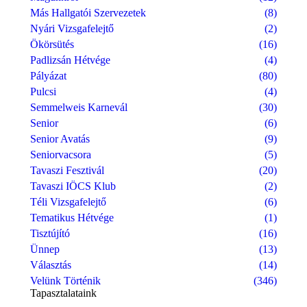
Más Hallgatói Szervezetek
(8)
Nyári Vizsgafelejtő
(2)
Ökörsütés
(16)
Padlizsán Hétvége
(4)
Pályázat
(80)
Pulcsi
(4)
Semmelweis Karnevál
(30)
Senior
(6)
Senior Avatás
(9)
Seniorvacsora
(5)
Tavaszi Fesztivál
(20)
Tavaszi IÖCS Klub
(2)
Téli Vizsgafelejtő
(6)
Tematikus Hétvége
(1)
Tisztújító
(16)
Ünnep
(13)
Választás
(14)
Velünk Történik
(346)
Tapasztalataink